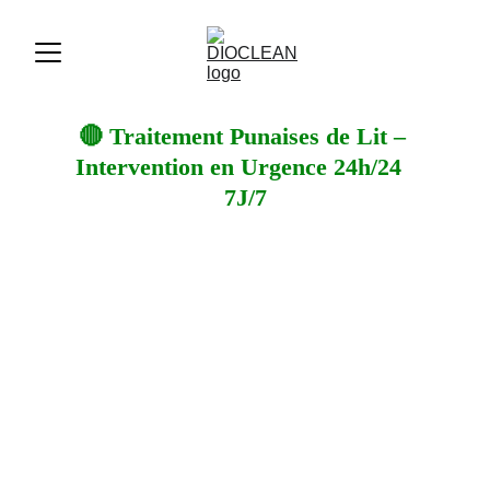
🔴 Traitement Punaises de Lit – 
Intervention en Urgence 24h/24  
7J/7
🚨 Intervention en urgence (24–48h)
🔥 Traitement vapeur 180°C – 
destruction immédiate
🧼 Désinfection + aspiration des œufs 
et résidus