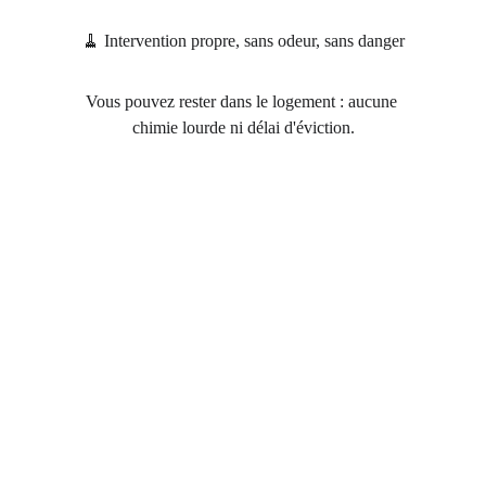
🧹 Intervention propre, sans odeur, sans danger
Vous pouvez rester dans le logement : aucune 
chimie lourde ni délai d'éviction.
 Foire Aux Questions 
1. Comment savoir si j’ai vraiment des 
punaises de lit ?
Plusieurs signes ne trompent pas : petites 
taches noires ou rouges sur les draps, piqûres 