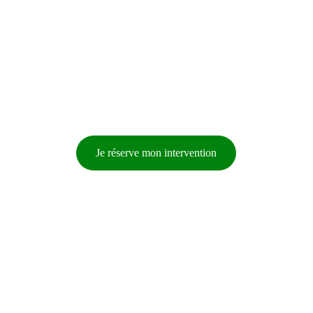
Strasbourg , Haguenau et alentours
📅 Réservez votre 
traitement en ligne
Réponse sous 12h maximum
Je réserve mon intervention
Strasbourg , Haguenau et alentours