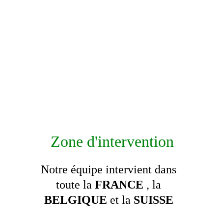
12. Combien de temps dure votre 
intervention ?
Entre 1h et 3h selon la surface et la quantité 
de mobilier à traiter.
👉 Traitement rapide, propre et 
immédiatement efficace.
 Zone d'intervention
Notre équipe intervient dans 
toute la 
FRANCE
 , la 
BELGIQUE
 et la 
SUISSE